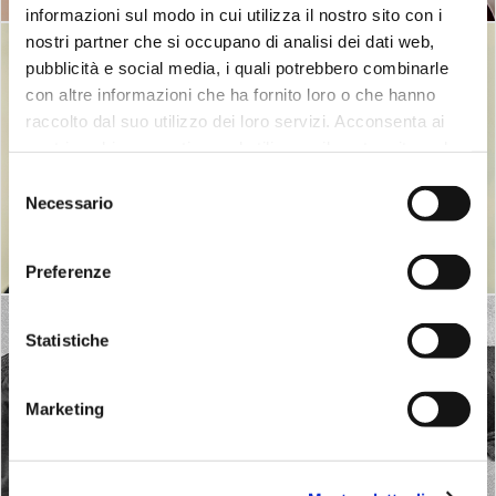
informazioni sul modo in cui utilizza il nostro sito con i
nostri partner che si occupano di analisi dei dati web,
pubblicità e social media, i quali potrebbero combinarle
con altre informazioni che ha fornito loro o che hanno
raccolto dal suo utilizzo dei loro servizi. Acconsenta ai
nostri cookie se continua ad utilizzare il nostro sito web.
Selezione
Necessario
del
consenso
Abbigliamento uomo
Preferenze
Statistiche
Marketing