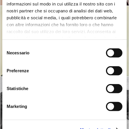
informazioni sul modo in cui utilizza il nostro sito con i
nostri partner che si occupano di analisi dei dati web,
pubblicità e social media, i quali potrebbero combinarle
con altre informazioni che ha fornito loro o che hanno
raccolto dal suo utilizzo dei loro servizi. Acconsenta ai
nostri cookie se continua ad utilizzare il nostro sito web.
Selezione
Necessario
del
consenso
Abbigliamento uomo
Preferenze
Statistiche
Marketing